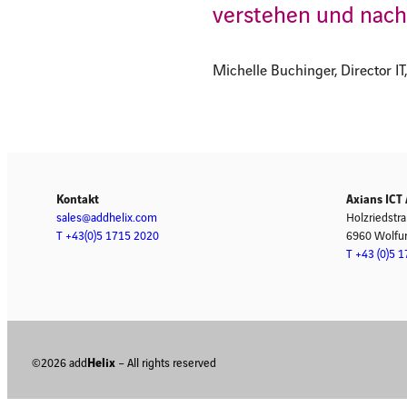
verstehen und nach
Michelle Buchinger, Director IT
Kontakt
Axians ICT
sales@addhelix.com
Holzriedstr
T +43(0)5 1715 2020
6960 Wolfurt
T +43 (0)5 
©2026 add
Helix
– All rights reserved