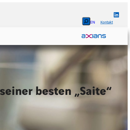
Linked
Search
EN
Kontakt
seiner besten „Saite“