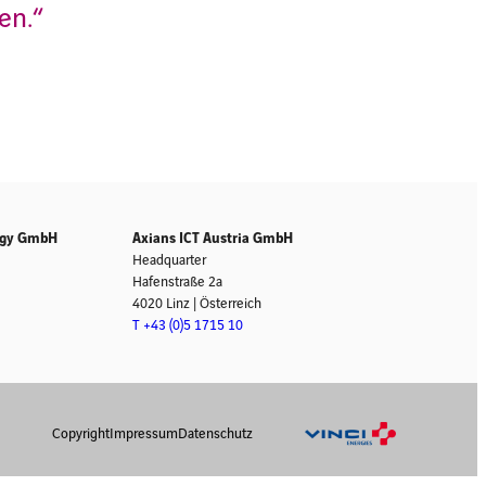
en.“
logy GmbH
Axians ICT Austria GmbH
Headquarter
Hafenstraße 2a
4020 Linz | Österreich
T +43 (0)5 1715 10
Copyright
Impressum
Datenschutz