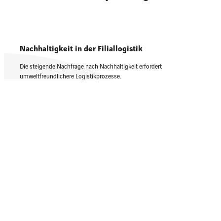
Nachhaltigkeit in der Filiallogistik
Die steigende Nachfrage nach Nachhaltigkeit erfordert
umweltfreundlichere Logistikprozesse.
Die Online-Services von addHelix tragen dazu bei, indem es
Leerfahrten minimiert, Fahrzeugauslastung optimiert und
verlässliche CO
-Kalkulationen durchführt.
2
Lieferprozesse mit Echtzeitkontrolle
Mit den Services von addHelix erhalten Sie die volle Kontrolle über
Ihre Lieferungen in Echtzeit.
Unsere Lösungen bieten eine verbesserte Supply Chain Visibility,