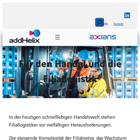
Zum
Inhalt
Linke
springen
Search
EN
Kontakt
Für den Handel und die
Filiallogistik
In der heutigen schnelllebigen Handelswelt stehen
Filiallogistiker vor vielfältigen Herausforderungen.
Die steigende Komplexität der Filialnetze, das Wachstum