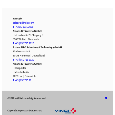
Kontakt
sales@addhelix.com
T +43(0)5 1715 2020
Axians ICT Austria GmbH
Holzriedstraße 29 / Eingang C
6960 Wolfurt | Österreich
T +43 (0)5 1715 2020
Axians NEO Solutions & Technology GmbH
Plathnerstraße 5
30175 Hannover | Deutschland
T +43 (0)5 1715 2020
Axians ICT Austria GmbH
Headquarter
Hafenstraße 2a
4020 Linz | Österreich
T +43 (0)5 1715 10
©2026 add
Helix
– All rights reserved
Copyright
Impressum
Datenschutz