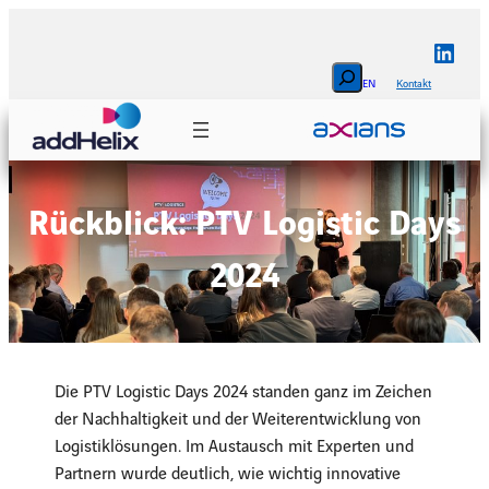
Zum
Inhalt
Linke
springen
Search
EN
Kontakt
Rückblick: PTV Logistic Days
2024
Die PTV Logistic Days 2024 standen ganz im Zeichen
der Nachhaltigkeit und der Weiterentwicklung von
Logistiklösungen. Im Austausch mit Experten und
Partnern wurde deutlich, wie wichtig innovative