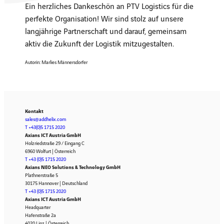
Ein herzliches Dankeschön an PTV Logistics für die
perfekte Organisation! Wir sind stolz auf unsere
langjährige Partnerschaft und darauf, gemeinsam
aktiv die Zukunft der Logistik mitzugestalten.
Autorin: Marlies Männersdorfer
Kontakt
sales@addhelix.com
T +43(0)5 1715 2020
Axians ICT Austria GmbH
Holzriedstraße 29 / Eingang C
6960 Wolfurt | Österreich
T +43 (0)5 1715 2020
Axians NEO Solutions & Technology GmbH
Plathnerstraße 5
30175 Hannover | Deutschland
T +43 (0)5 1715 2020
Axians ICT Austria GmbH
Headquarter
Hafenstraße 2a
4020 Linz | Österreich