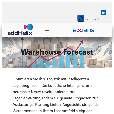
Zum
Inhalt
Linke
springen
Search
EN
Kontakt
Warehouse Forecast
Optimieren Sie Ihre Logistik mit intelligenten
Lagerprognosen. Die künstliche Intelligenz und
neuronale Netze revolutionieren Ihre
Lagerverwaltung, indem sie genaue Prognosen zur
Auslastungs-Planung bieten. Angesichts steigender
Warenmengen in Ihrem Lagerumfeld steigt der