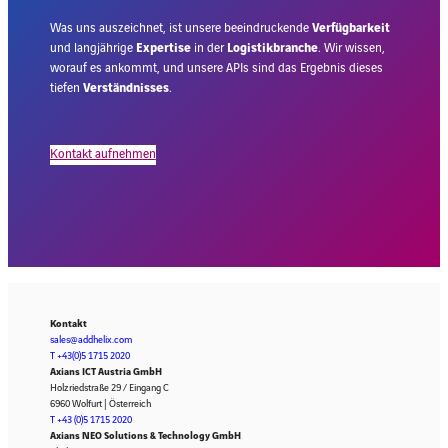
Was uns auszeichnet, ist unsere beeindruckende
Verfügbarkeit
und langjährige
Expertise
in der
Logistikbranche
. Wir wissen,
worauf es ankommt, und unsere APIs sind das Ergebnis dieses
tiefen
Verständnisses
.
Kontakt aufnehmen
Kontakt
sales@addhelix.com
T +43(0)5 1715 2020
Axians ICT Austria GmbH
Holzriedstraße 29 / Eingang C
6960 Wolfurt | Österreich
T +43 (0)5 1715 2020
Axians NEO Solutions & Technology GmbH